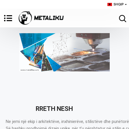
SHQIP
RRETH NESH
Ne jemi një ekip i arkitektëve, inxhinierëve, stilistëve dhe punëtorë
Së bashku prodhojmë dizajn unike, për t’u përshtatur në stilin e 